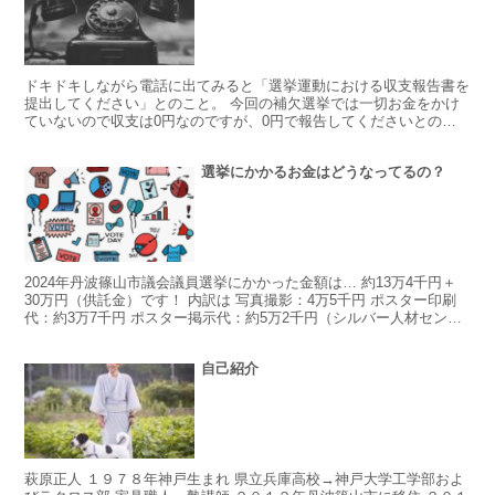
ドキドキしながら電話に出てみると「選挙運動における収支報告書を
提出してください」とのこと。 今回の補欠選挙では一切お金をかけ
ていないので収支は0円なのですが、0円で報告してくださいとのこ
と。 そりゃそうですよね… 忘れていたということでもな...
選挙にかかるお金はどうなってるの？
2024年丹波篠山市議会議員選挙にかかった金額は… 約13万4千円＋
30万円（供託金）です！ 内訳は 写真撮影：4万5千円 ポスター印刷
代：約3万7千円 ポスター掲示代：約5万2千円（シルバー人材センタ
ーに委託） となっております。 ポスタ...
自己紹介
萩原正人 １９７８年神戸生まれ 県立兵庫高校→神戸大学工学部およ