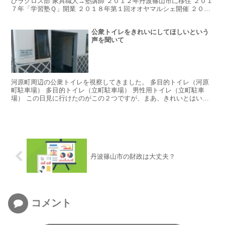
びラクロス部 家具職人→塾講師 ２０１２年丹波篠山市に移住 ２０１
７年「学習塾Ｑ」開業 ２０１８年第１回オオヤマルシェ開催 ２０１
９年第１回古市バル開催 ２０２３年補欠選挙にて...
公衆トイレをきれいにしてほしいという
声を聞いて
河原町周辺の公衆トイレを視察してきました。 多目的トイレ（河原
町駐車場） 多目的トイレ（立町駐車場） 男性用トイレ（立町駐車
場） この日見に行けたのがこの２つですが、まあ、きれいとはいい
がたいですよね。 城跡の近くにはきれいなトイレがあるよ...
丹波篠山市の財政は大丈夫？
コメント